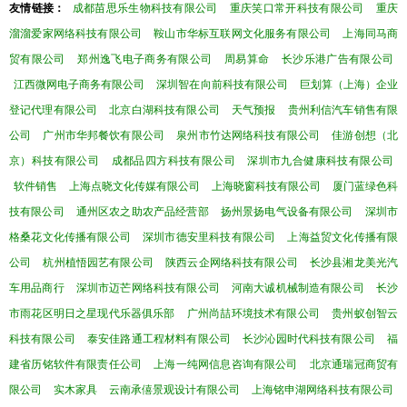
友情链接：
成都苗思乐生物科技有限公司
重庆笑口常开科技有限公司
重庆
溜溜爱家网络科技有限公司
鞍山市华标互联网文化服务有限公司
上海同马商
贸有限公司
郑州逸飞电子商务有限公司
周易算命
长沙乐港广告有限公司
江西微网电子商务有限公司
深圳智在向前科技有限公司
巨划算（上海）企业
登记代理有限公司
北京白湖科技有限公司
天气预报
贵州利信汽车销售有限
公司
广州市华邦餐饮有限公司
泉州市竹达网络科技有限公司
佳游创想（北
京）科技有限公司
成都品四方科技有限公司
深圳市九合健康科技有限公司
软件销售
上海点晓文化传媒有限公司
上海晓窗科技有限公司
厦门蓝绿色科
技有限公司
通州区农之助农产品经营部
扬州景扬电气设备有限公司
深圳市
格桑花文化传播有限公司
深圳市德安里科技有限公司
上海益贸文化传播有限
公司
杭州植悟园艺有限公司
陕西云企网络科技有限公司
长沙县湘龙美光汽
车用品商行
深圳市迈芒网络科技有限公司
河南大诚机械制造有限公司
长沙
市雨花区明日之星现代乐器俱乐部
广州尚喆环境技术有限公司
贵州蚁创智云
科技有限公司
泰安佳路通工程材料有限公司
长沙沁园时代科技有限公司
福
建省历铭软件有限责任公司
上海一纯网信息咨询有限公司
北京通瑞冠商贸有
限公司
实木家具
云南承僖景观设计有限公司
上海铭申湖网络科技有限公司